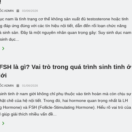
ị
ỐC ADMIN
03/06/2026
ục nam là tình trạng cơ thể không sản xuất đủ testosterone hoặc tinh
 đáp ứng đúng với các tín hiệu nội tiết, dẫn đến rối loạn chức năng
à sinh sản. Đây là một nguyên nhân quan trọng gây: Suy sinh dục nam
sinh dục...
E
FSH là gì? Vai trò trong quá trình sinh tinh ở
iới
ỐC ADMIN
01/06/2026
sinh tinh ở nam giới không chỉ phụ thuộc vào tinh hoàn mà còn chịu sự
hặt chẽ của hệ nội tiết. Trong đó, hai hormone quan trọng nhất là LH
ng Hormone) và FSH (Follicle-Stimulating Hormone). Hiểu rõ vai trò của
giúp giải thích nhiều vấn đề...
E