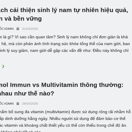
ch cải thiện sinh lý nam tự nhiên hiệu quả,
n và bền vững
ỐC ADMIN
31/03/2026
m là gì? Vì sao cần quan tâm? Sinh lý nam không chỉ đơn giản là khả
 hệ, mà còn phản ánh tình trạng sức khỏe tổng thể của nam giới, bao
inh lý suy giảm, nam giới dễ gặp các vấn đề như: Điều này không chỉ
E
ol Immun vs Multivitamin thông thường:
nhau như thế nào?
ỐC ADMIN
28/03/2026
hẩm bổ sung đa vitamin (multivitamin) được sử dụng rộng rãi nhằm hỗ
cấp dinh dưỡng hằng ngày. Nhiều người sử dụng để đảm bảo cơ thể
c vitamin và khoáng chất thiết yếu có thể còn thiếu trong chế độ ăn.