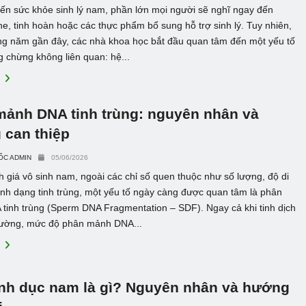
đến sức khỏe sinh lý nam, phần lớn mọi người sẽ nghĩ ngay đến
ne, tinh hoàn hoặc các thực phẩm bổ sung hỗ trợ sinh lý. Tuy nhiên,
ng năm gần đây, các nhà khoa học bắt đầu quan tâm đến một yếu tố
 chừng không liên quan: hệ...
E
mảnh DNA tinh trùng: nguyên nhân và
 can thiệp
ỐC ADMIN
05/06/2026
 giá vô sinh nam, ngoài các chỉ số quen thuộc như số lượng, độ di
nh dạng tinh trùng, một yếu tố ngày càng được quan tâm là phân
tinh trùng (Sperm DNA Fragmentation – SDF). Ngay cả khi tinh dịch
hường, mức độ phân mảnh DNA...
E
inh dục nam là gì? Nguyên nhân và hướng