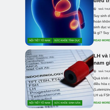
điều tr
NHÀ THU
Suy sinh d
hoàn không
sinh dục v
là gì? Suy 
READ MOR
NỘI TIẾT TỐ NAM
SỨC KHỎE TÌNH DỤC
LH và 
nam g
NHÀ THU
Quá trình 
điều hòa c
(Luteinizi
LH và FSH 
READ MOR
NỘI TIẾT TỐ NAM
SỨC KHỎE SINH SẢN