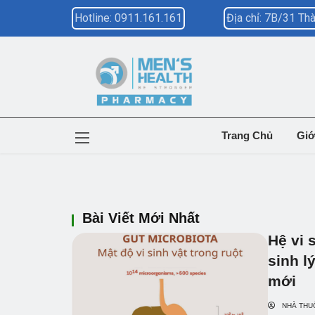
Hotline: 0911.161.161
Địa chỉ: 7B/31 T
Trang Chủ
Giớ
Bài Viết Mới Nhất
Hệ vi 
sinh l
mới
NHÀ THU