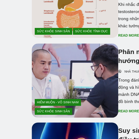
Khi nhắc 
testostero
trong nhữ
khác tưởng
SỨC KHỎE SINH SẢN
SỨC KHỎE TÌNH DỤC
READ MOR
Phân 
hướng
NHÀ THU
Trong đánh
động và hì
mảnh DNA 
đồ bình t
HIẾM MUỘN - VÔ SINH NAM
READ MOR
SỨC KHỎE SINH SẢN
Suy s