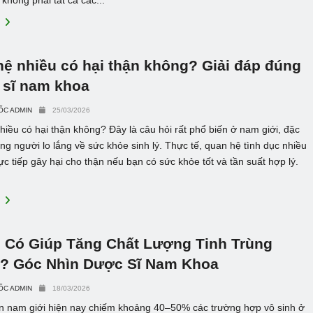
 không phải tất cả các...
E
ệ nhiều có hại thận không? Giải đáp đúng
 sĩ nam khoa
ỐC ADMIN
25/03/2026
iều có hại thận không? Đây là câu hỏi rất phổ biến ở nam giới, đặc
ững người lo lắng về sức khỏe sinh lý. Thực tế, quan hệ tình dục nhiều
 tiếp gây hại cho thận nếu bạn có sức khỏe tốt và tần suất hợp lý.
E
 Có Giúp Tăng Chất Lượng Tinh Trùng
? Góc Nhìn Dược Sĩ Nam Khoa
ỐC ADMIN
18/03/2026
 nam giới hiện nay chiếm khoảng 40–50% các trường hợp vô sinh ở