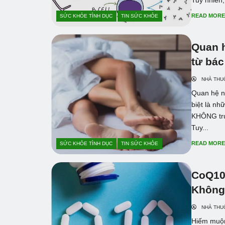
Tuy nhiên,
READ MOR
SỨC KHỎE TÌNH DỤC
TIN SỨC KHỎE
Quan h
từ bác
NHÀ THU
Quan hệ nh
biệt là nh
KHÔNG trực
Tuy...
READ MOR
SỨC KHỎE TÌNH DỤC
TIN SỨC KHỎE
CoQ10
Không
NHÀ THU
Hiếm muộn