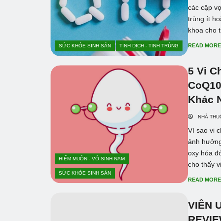
các cặp vợ
trùng ít h
khoa cho t
READ MOR
SỨC KHỎE SINH SẢN
TINH DỊCH - TINH TRÙNG
5 Vi C
CoQ10,
Khác 
NHÀ THU
Vì sao vi 
ảnh hưởng 
oxy hóa đó
HIẾM MUỘN - VÔ SINH NAM
cho thấy vi
SỨC KHỎE SINH SẢN
READ MOR
VIÊN 
REVIE