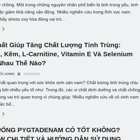
 chồng. Một trong những nguyên nhân phổ biến là tinh trùng yếu, tinh
oặc giảm khả năng vận động. Nhiều nghiên cứu trong lĩnh vực nam
hấy stress oxy hóa đóng vai trò...
E
hất Giúp Tăng Chất Lượng Tinh Trùng:
 Kẽm, L-Carnitine, Vitamin E Và Selenium
Nhau Thế Nào?
ỐC ADMIN
10/03/2026
chất quan trọng với sức khỏe sinh sản nam? Chất lượng tinh trùng chịu
bởi nhiều yếu tố như: Trong đó, các vi chất dinh dưỡng và chất chốn
ng vai trò quan trọng vì chúng giúp: Nhiều nghiên cứu về vô sinh nam
ệc bổ...
E
UỐNG PYGTADENAM CÓ TỐT KHÔNG?
W CHI TIẾT VÀ HƯỚNG DẪN SỬ DỤNG