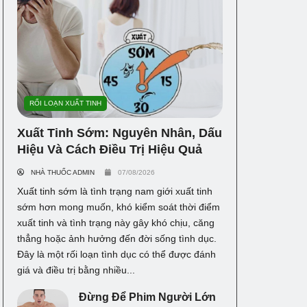
RỐI LOẠN XUẤT TINH
Xuất Tinh Sớm: Nguyên Nhân, Dấu
Hiệu Và Cách Điều Trị Hiệu Quả
NHÀ THUỐC ADMIN
07/08/2026
Xuất tinh sớm là tình trạng nam giới xuất tinh
sớm hơn mong muốn, khó kiểm soát thời điểm
xuất tinh và tình trạng này gây khó chịu, căng
thẳng hoặc ảnh hưởng đến đời sống tình dục.
Đây là một rối loạn tình dục có thể được đánh
giá và điều trị bằng nhiều...
Đừng Để Phim Người Lớn