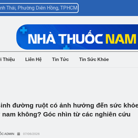
hành Thái, Phường Diên Hồng, TPHCM
i Thiệu
Liên Hệ
Tin Tức
Tin Sức Khỏe
sinh đường ruột có ảnh hưởng đến sức khỏ
ý nam không? Góc nhìn từ các nghiên cứu
ỐC ADMIN
07/06/2026