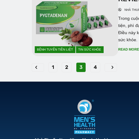
NHÀ THU
Trong cuộc
tiện, phì 
Điều này k
sức khỏe. 
READ MOR
BỆNH TUYẾN TIỀN LIỆT
TIN SỨC KHỎE
1
2
3
4