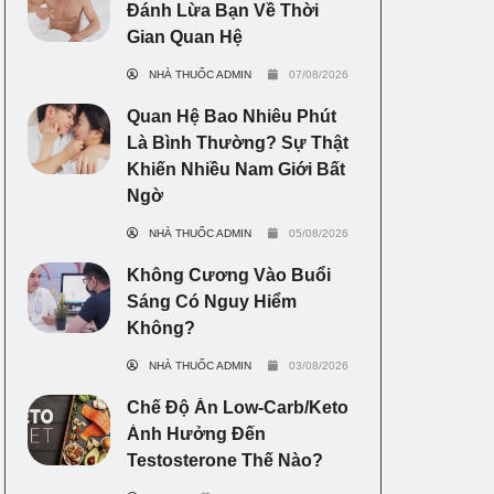
Đánh Lừa Bạn Về Thời
Gian Quan Hệ
NHÀ THUỐC ADMIN
07/08/2026
Quan Hệ Bao Nhiêu Phút
Là Bình Thường? Sự Thật
Khiến Nhiều Nam Giới Bất
Ngờ
NHÀ THUỐC ADMIN
05/08/2026
Không Cương Vào Buổi
Sáng Có Nguy Hiểm
Không?
NHÀ THUỐC ADMIN
03/08/2026
Chế Độ Ăn Low-Carb/Keto
Ảnh Hưởng Đến
Testosterone Thế Nào?