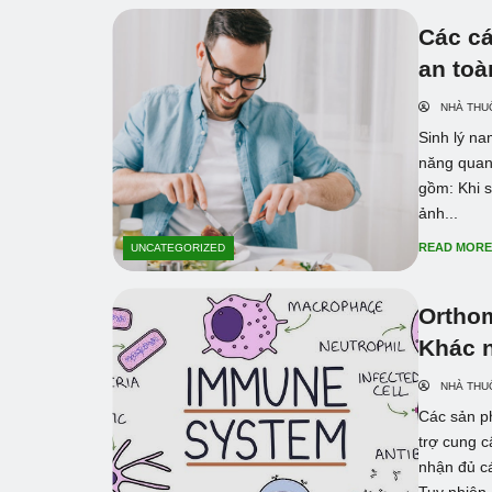
Các cá
an toà
NHÀ THU
Sinh lý na
năng quan
gồm: Khi s
ảnh...
READ MOR
UNCATEGORIZED
Orthom
Khác 
NHÀ THU
Các sản p
trợ cung 
nhận đủ cá