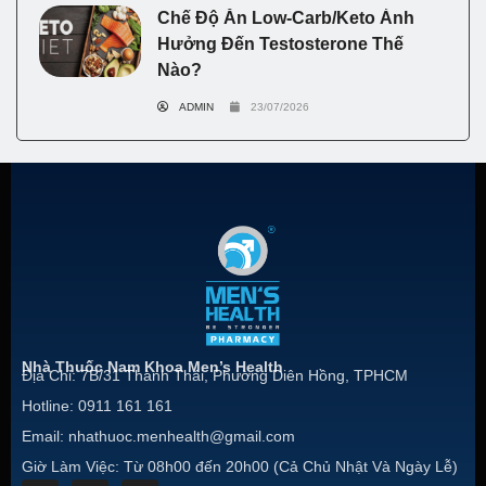
Chế Độ Ăn Low-Carb/Keto Ảnh
Hưởng Đến Testosterone Thế
Nào?
ADMIN
23/07/2026
Nhà Thuốc Nam Khoa Men’s Health
Địa Chỉ: 7B/31 Thành Thái, Phường Diên Hồng, TPHCM
Hotline: 0911 161 161
Email: nhathuoc.menhealth@gmail.com
Giờ Làm Việc: Từ 08h00 đến 20h00 (Cả Chủ Nhật Và Ngày Lễ)