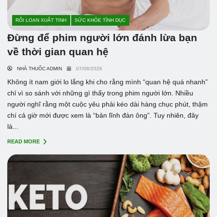
RỐI LOẠN XUẤT TINH
SỨC KHỎE TÌNH DỤC
Đừng để phim người lớn đánh lừa bạn
về thời gian quan hệ
NHÀ THUỐC ADMIN
07/08/2026
Không ít nam giới lo lắng khi cho rằng mình “quan hệ quá nhanh”
chỉ vì so sánh với những gì thấy trong phim người lớn. Nhiều
người nghĩ rằng một cuộc yêu phải kéo dài hàng chục phút, thậm
chí cả giờ mới được xem là “bản lĩnh đàn ông”. Tuy nhiên, đây
là...
READ MORE