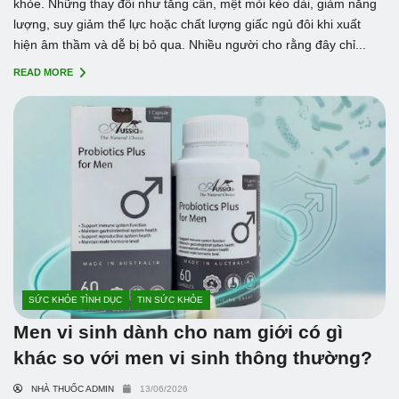
khỏe. Những thay đổi như tăng cân, mệt mỏi kéo dài, giảm năng
lượng, suy giảm thể lực hoặc chất lượng giấc ngủ đôi khi xuất
hiện âm thầm và dễ bị bỏ qua. Nhiều người cho rằng đây chỉ...
READ MORE
SỨC KHỎE TÌNH DỤC
TIN SỨC KHỎE
Men vi sinh dành cho nam giới có gì
khác so với men vi sinh thông thường?
NHÀ THUỐC ADMIN
13/06/2026