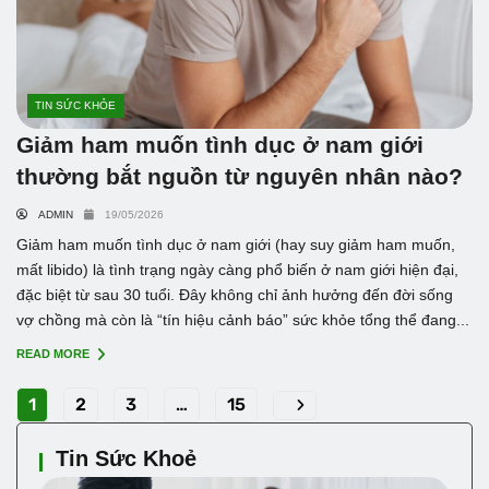
TIN SỨC KHỎE
Giảm ham muốn tình dục ở nam giới
thường bắt nguồn từ nguyên nhân nào?
ADMIN
19/05/2026
Giảm ham muốn tình dục ở nam giới (hay suy giảm ham muốn,
mất libido) là tình trạng ngày càng phổ biến ở nam giới hiện đại,
đặc biệt từ sau 30 tuổi. Đây không chỉ ảnh hưởng đến đời sống
vợ chồng mà còn là “tín hiệu cảnh báo” sức khỏe tổng thể đang...
READ MORE
1
2
3
…
15
Tin Sức Khoẻ