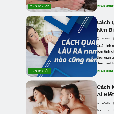
READ MOR
TIN SỨC KHỎE
Cách 
Nên Bi
ADMIN
Xuất tinh 
bạn tình c
thời gian 
đến xuất t
READ MOR
TIN SỨC KHỎE
Cách 
Ai Biế
ADMIN
Nam giới 