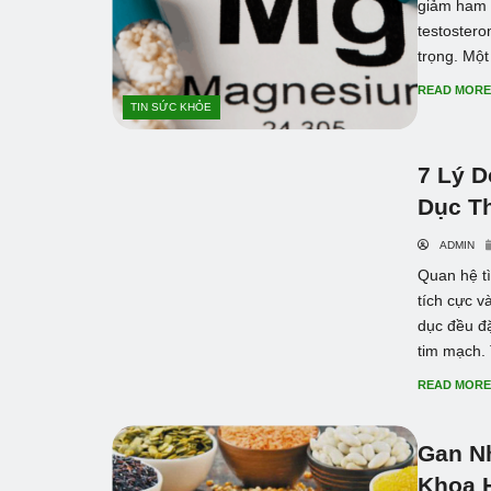
giảm ham 
testostero
trọng. Mộ
READ MOR
TIN SỨC KHỎE
7 Lý 
Dục T
ADMIN
Quan hệ t
tích cực v
dục đều đặ
tim mạch. 
READ MOR
Gan N
Khoa 