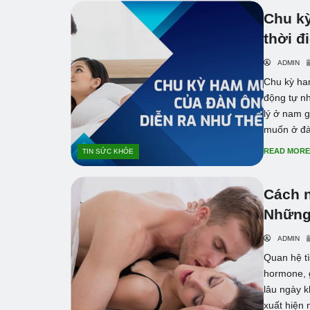
Chu k
thời đ
ADMIN
Chu kỳ ha
động tự n
lý ở nam g
muốn ở đà
READ MOR
TIN SỨC KHỎE
Cách n
Những 
ADMIN
Quan hệ t
hormone, g
lâu ngày k
xuất hiện n