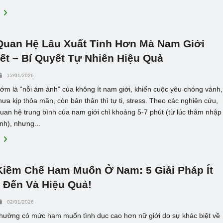
E
Quan Hệ Lâu Xuất Tinh Hơn Mà Nam Giới
ết – Bí Quyết Tự Nhiên Hiệu Quả
12/01/2026
sớm là “nỗi ám ảnh” của không ít nam giới, khiến cuộc yêu chóng vánh,
hưa kịp thỏa mãn, còn bản thân thì tự ti, stress. Theo các nghiên cứu,
quan hệ trung bình của nam giới chỉ khoảng 5-7 phút (từ lúc thâm nhập
inh), nhưng...
E
Kiềm Chế Ham Muốn Ở Nam: 5 Giải Pháp Ít
t Đến Và Hiệu Quả!
02/01/2026
thường có mức ham muốn tình dục cao hơn nữ giới do sự khác biệt về