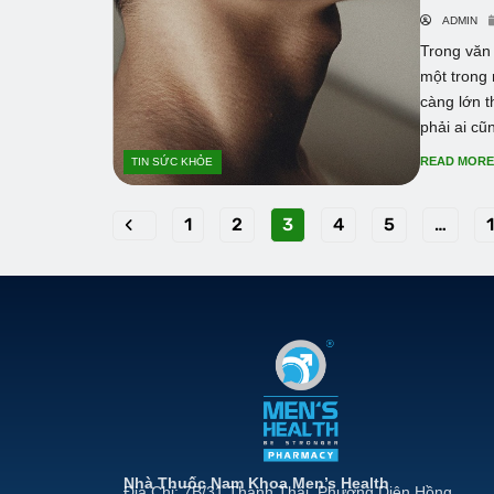
ADMIN
Trong văn 
một trong 
càng lớn 
phải ai cũn
READ MOR
TIN SỨC KHỎE
1
2
3
4
5
…
Nhà Thuốc Nam Khoa Men’s Health
Địa Chỉ: 7B/31 Thành Thái, Phường Diên Hồng,