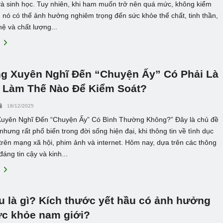
à sinh học. Tuy nhiên, khi ham muốn trở nên quá mức, không kiểm
 nó có thể ảnh hưởng nghiêm trọng đến sức khỏe thể chất, tinh thần,
ệ và chất lượng...
E
g Xuyên Nghĩ Đến “Chuyện Ấy” Có Phải Là
 Làm Thế Nào Để Kiểm Soát?
18/12/2025
uyên Nghĩ Đến “Chuyện Ấy” Có Bình Thường Không?” Đây là chủ đề
hưng rất phổ biến trong đời sống hiện đại, khi thông tin về tình dục
trên mạng xã hội, phim ảnh và internet. Hôm nay, dựa trên các thông
đáng tin cậy và kinh...
E
u là gì? Kích thước yết hầu có ảnh hưởng
ức khỏe nam giới?