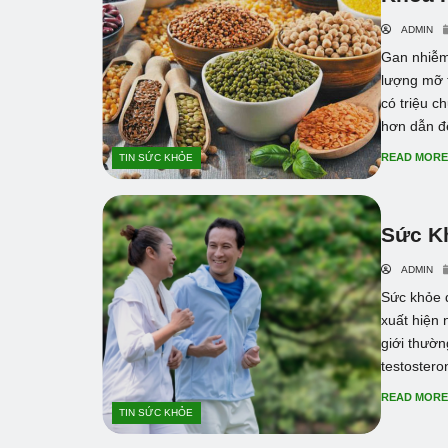
ADMIN
Gan nhiễm
lượng mỡ 
có triệu c
hơn dẫn đ
READ MOR
TIN SỨC KHỎE
Sức K
ADMIN
Sức khỏe đ
xuất hiện 
giới thườn
testosteron
READ MOR
TIN SỨC KHỎE