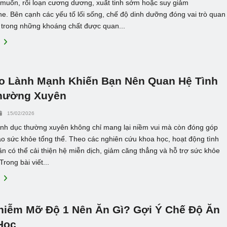
muốn, rối loạn cương dương, xuất tinh sớm hoặc suy giảm
ne. Bên cạnh các yếu tố lối sống, chế độ dinh dưỡng đóng vai trò quan
t trong những khoáng chất được quan...
E
Do Lành Mạnh Khiến Bạn Nên Quan Hệ Tình
hường Xuyên
15/02/2026
ình dục thường xuyên không chỉ mang lại niềm vui mà còn đóng góp
ào sức khỏe tổng thể. Theo các nghiên cứu khoa học, hoạt động tình
n có thể cải thiện hệ miễn dịch, giảm căng thẳng và hỗ trợ sức khỏe
Trong bài viết...
E
hiễm Mỡ Độ 1 Nên Ăn Gì? Gợi Ý Chế Độ Ăn
Học