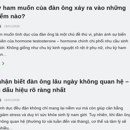
ỳ ham muốn của đàn ông xảy ra vào những
iểm nào?
18/01/2026
m muốn tình dục của đàn ông là một chủ đề thú vị, phản ánh sự biến
hiên của hormone testosterone – hormone chính chi phối nhu cầu sinh
iới. Không giống như chu kỳ kinh nguyệt rõ rệt ở phụ nữ, chu kỳ ham
n...
E
hận biết đàn ông lâu ngày không quan hệ –
dấu hiệu rõ ràng nhất
16/01/2026
ình dục đều đặn không chỉ mang lại niềm vui mà còn giúp cân bằng
iảm stress và duy trì sức khỏe sinh lý nam giới. Tuy nhiên, khi đàn ôn
hông quan hệ (thường từ vài tuần đến vài tháng), cơ thể và tâm lý sẽ
hiều...