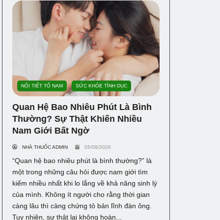
NỘI TIẾT TỐ NAM
SỨC KHỎE TÌNH DỤC
Quan Hệ Bao Nhiêu Phút Là Bình
Thường? Sự Thật Khiến Nhiều
Nam Giới Bất Ngờ
NHÀ THUỐC ADMIN
05/08/2026
“Quan hệ bao nhiêu phút là bình thường?” là
một trong những câu hỏi được nam giới tìm
kiếm nhiều nhất khi lo lắng về khả năng sinh lý
của mình. Không ít người cho rằng thời gian
càng lâu thì càng chứng tỏ bản lĩnh đàn ông.
Tuy nhiên, sự thật lại không hoàn...