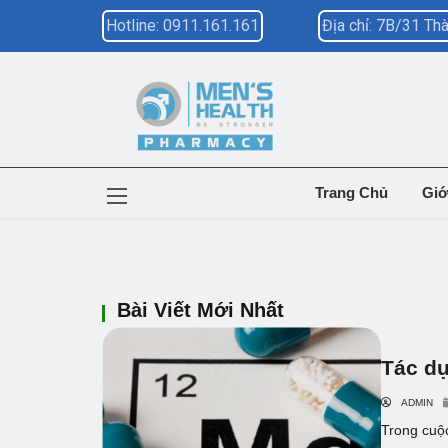
Hotline: 0911.161.161
Địa chỉ: 7B/31 T
Trang Chủ
Giớ
Bài Viết Mới Nhất
Tác dụ
ADMIN
Trong cuộc