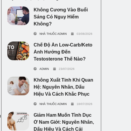
Không Cương Vào Buổi
Sáng Có Nguy Hiểm
Không?
NHÀ THUỐC ADMIN
03/08/2026
Chế Độ Ăn Low-Carb/Keto
Ảnh Hưởng Đến
Testosterone Thế Nào?
ADMIN
23/07/2026
Không Xuất Tinh Khi Quan
Hệ: Nguyên Nhân, Dấu
Hiệu Và Cách Khắc Phục
NHÀ THUỐC ADMIN
18/07/2026
Giảm Ham Muốn Tình Dục
g
Ở Nam Giới: Nguyên Nhân,
Dấu Hiệu Và Cách Cải