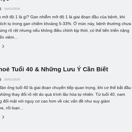
24/01/2026
 mỡ độ 1 là gì? Gan nhiễm mỡ độ 1 là giai đoạn đầu của bệnh, khi
tích tụ trong gan chiếm khoảng 5-33%. Ở mức này, bệnh thường chưa
hứng rõ rệt nhưng nếu không điều chỉnh kịp thời, có thể tiến triển nặng
ến viêm...
E
hoẻ Tuổi 40 & Những Lưu Ý Cần Biết
20/01/2026
àn ông tuổi 40 là giai đoạn chuyển tiếp quan trọng, khi cơ thể bắt đầu
những thay đổi rõ rệt do quá trình lão hóa tự nhiên. Từ tuổi 40, nam
g đối mặt với nguy cơ cao hơn về các vấn đề như suy giảm
e, rối loạn...
E