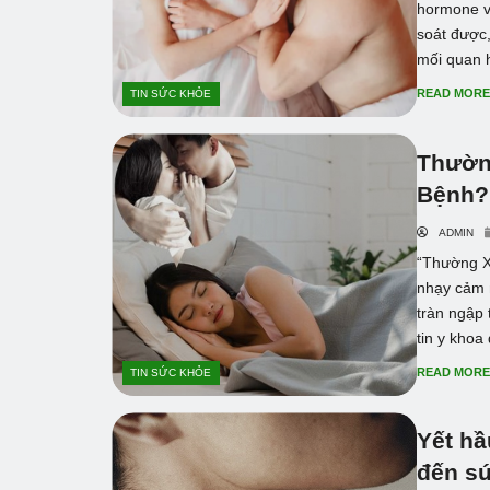
hormone v
soát được,
mối quan h
READ MOR
TIN SỨC KHỎE
Thườn
Bệnh?
ADMIN
“Thường X
nhạy cảm n
tràn ngập 
tin y khoa 
READ MOR
TIN SỨC KHỎE
Yết hầ
đến s