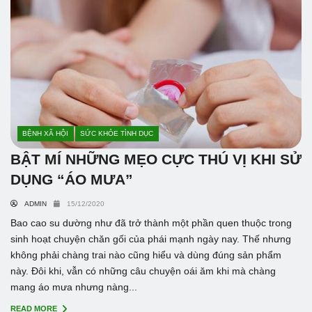
BỆNH XÃ HỘI
SỨC KHỎE TÌNH DỤC
BẬT MÍ NHỮNG MẸO CỰC THÚ VỊ KHI SỬ
DỤNG “ÁO MƯA”
ADMIN
15/12/2020
Bao cao su dường như đã trở thành một phần quen thuộc trong
sinh hoạt chuyện chăn gối của phái mạnh ngày nay. Thế nhưng
không phải chàng trai nào cũng hiểu và dùng đúng sản phẩm
này. Đôi khi, vẫn có những câu chuyện oái ăm khi mà chàng
mang áo mưa nhưng nàng...
READ MORE