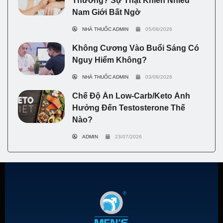
Thường? Sự Thật Khiến Nhiều
Nam Giới Bất Ngờ
NHÀ THUỐC ADMIN
05/08/2026
Không Cương Vào Buổi Sáng Có
Nguy Hiểm Không?
NHÀ THUỐC ADMIN
03/08/2026
Chế Độ Ăn Low-Carb/Keto Ảnh
Hưởng Đến Testosterone Thế
Nào?
ADMIN
23/07/2026