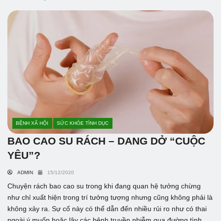
BỆNH XÃ HỘI
SỨC KHỎE TÌNH DỤC
BAO CAO SU RÁCH – DANG DỞ “CUỘC
YÊU”?
ADMIN
15/12/2020
Chuyện rách bao cao su trong khi đang quan hệ tưởng chừng
như chỉ xuất hiện trong trí tưởng tượng nhưng cũng không phải là
không xảy ra. Sự cố này có thể dẫn đến nhiều rủi ro như có thai
ngoài ý muốn hoặc lây các bệnh truyền nhiễm qua đường tình