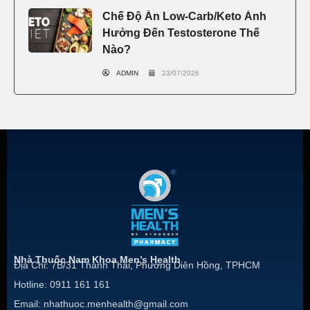
Chế Độ Ăn Low-Carb/Keto Ảnh
Hưởng Đến Testosterone Thế
Nào?
ADMIN
23/07/2026
Nhà Thuốc Nam Khoa Men’s Health
Địa Chỉ: 7B/31 Thành Thái, Phường Diên Hồng, TPHCM
Hotline: 0911 161 161
Email: nhathuoc.menhealth@gmail.com