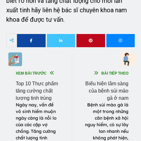
biết rõ hơn và tăng chất lượng cho mỗi lần
xuất tinh hãy liên hệ bác sĩ chuyên khoa nam
khoa để được tư vấn.
XEM BÀI TRƯỚC
BÀI TIẾP THEO
Top 10 Thực phẩm
Biểu hiện lâm sàng
tăng cường chất
của bệnh sùi mào
lượng tinh trùng
gà ở nam
Ngày nay, vấn đề
Bệnh sùi mào gà là
vô sinh hiếm muộn
một trong những
ngày càng là nỗi lo
căn bệnh xã hội
của các cặp vợ
nguy hiểm, có sự lây
chồng. Tăng cường
lan nhanh nếu
chất lượng tinh
không phát hiện,