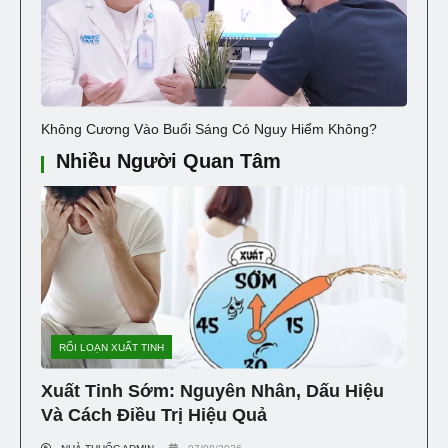
Không Cương Vào Buổi Sáng Có Nguy Hiểm Không?
Nhiều Người Quan Tâm
RỐI LOẠN XUẤT TINH
Xuất Tinh Sớm: Nguyên Nhân, Dấu Hiệu
Và Cách Điều Trị Hiệu Quả