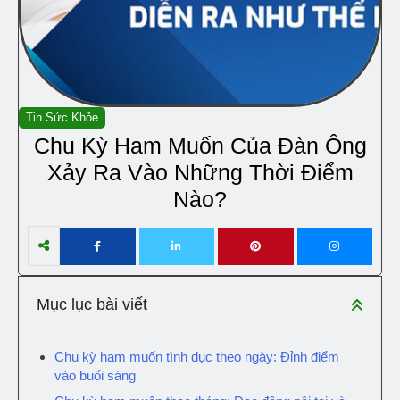
Tin Sức Khỏe
Chu Kỳ Ham Muốn Của Đàn Ông
Xảy Ra Vào Những Thời Điểm
Nào?
Mục lục bài viết
Chu kỳ ham muốn tình dục theo ngày: Đỉnh điểm
vào buổi sáng