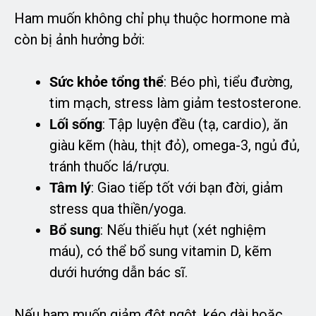
Ham muốn không chỉ phụ thuộc hormone mà
còn bị ảnh hưởng bởi:
Sức khỏe tổng thể
: Béo phì, tiểu đường,
tim mạch, stress làm giảm testosterone.
Lối sống
: Tập luyện đều (tạ, cardio), ăn
giàu kẽm (hàu, thịt đỏ), omega-3, ngủ đủ,
tránh thuốc lá/rượu.
Tâm lý
: Giao tiếp tốt với bạn đời, giảm
stress qua thiền/yoga.
Bổ sung
: Nếu thiếu hụt (xét nghiệm
máu), có thể bổ sung vitamin D, kẽm
dưới hướng dẫn bác sĩ.
Nếu ham muốn giảm đột ngột, kéo dài hoặc