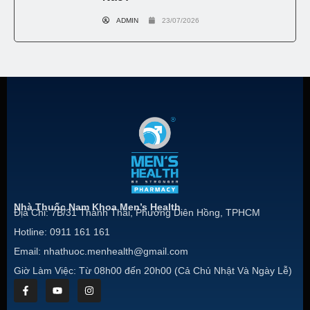
ADMIN
23/07/2026
Nhà Thuốc Nam Khoa Men’s Health
Địa Chỉ: 7B/31 Thành Thái, Phường Diên Hồng, TPHCM
Hotline: 0911 161 161
Email: nhathuoc.menhealth@gmail.com
Giờ Làm Việc: Từ 08h00 đến 20h00 (Cả Chủ Nhật Và Ngày Lễ)