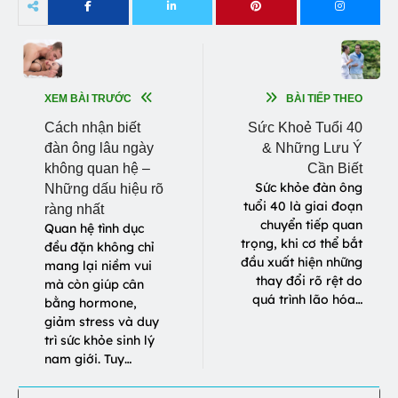
XEM BÀI TRƯỚC
BÀI TIẾP THEO
Cách nhận biết
Sức Khoẻ Tuổi 40
đàn ông lâu ngày
& Những Lưu Ý
không quan hệ –
Cần Biết
Sức khỏe đàn ông
Những dấu hiệu rõ
tuổi 40 là giai đoạn
ràng nhất
chuyển tiếp quan
Quan hệ tình dục
trọng, khi cơ thể bắt
đều đặn không chỉ
đầu xuất hiện những
mang lại niềm vui
thay đổi rõ rệt do
mà còn giúp cân
quá trình lão hóa…
bằng hormone,
giảm stress và duy
trì sức khỏe sinh lý
nam giới. Tuy…