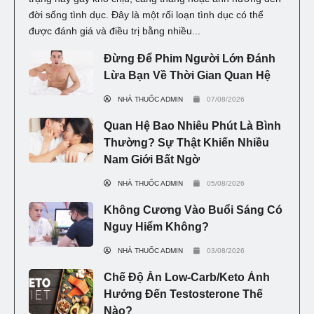
đời sống tình dục. Đây là một rối loạn tình dục có thể
được đánh giá và điều trị bằng nhiều...
Đừng Để Phim Người Lớn Đánh
Lừa Bạn Về Thời Gian Quan Hệ
NHÀ THUỐC ADMIN
07/08/2026
Quan Hệ Bao Nhiêu Phút Là Bình
Thường? Sự Thật Khiến Nhiều
Nam Giới Bất Ngờ
NHÀ THUỐC ADMIN
05/08/2026
Không Cương Vào Buổi Sáng Có
Nguy Hiểm Không?
NHÀ THUỐC ADMIN
03/08/2026
Chế Độ Ăn Low-Carb/Keto Ảnh
Hưởng Đến Testosterone Thế
Nào?