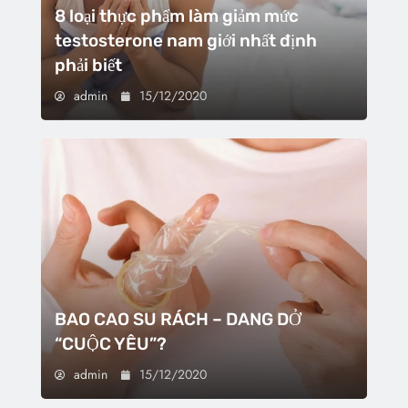
8 loại thực phẩm làm giảm mức
testosterone nam giới nhất định
phải biết
admin
15/12/2020
BAO CAO SU RÁCH – DANG DỞ
“CUỘC YÊU”?
admin
15/12/2020