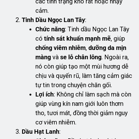
các tình trạng khô rát hoặc nhạy
cảm.
Tinh Dầu Ngọc Lan Tây
:
Chức năng
: Tinh dầu Ngọc Lan Tây
có
tính sát khuẩn mạnh mẽ
, giúp
chống viêm nhiễm
,
dưỡng da mịn
màng
và
se lỗ chân lông
. Ngoài ra,
nó còn giúp tạo một mùi hương dễ
chịu và quyến rũ, làm tăng cảm giác
tự tin trong chuyện chăn gối.
Lợi ích
: Không chỉ làm sạch mà còn
giúp vùng kín nam giới luôn thơm
tho, tươi mát, đồng thời giảm nguy
cơ viêm nhiễm.
Dầu Hạt Lanh
: