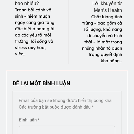
bao nhiêu?
Lời khuyên từ
Trong bối cảnh vô
Men’s Health
sinh – hiếm muộn
Chất lượng tinh
ngày càng gia tăng,
trùng – bao gồm cả
đặc biệt ở nam giới
số lượng, khả năng
do các yếu tố môi
di chuyển và hình
trường, lối sống và
thái – là một trong
stress oxy hóa,
những nhân tố quan
việc…
trọng quyết định
khả năng…
ĐỂ LẠI MỘT BÌNH LUẬN
Email của bạn sẽ không được hiển thị công khai.
Các trường bắt buộc được đánh dấu
*
Bình luận
*