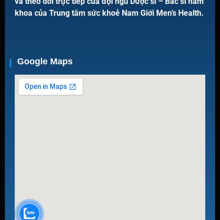
và theo dõi trực tiếp của đội ngũ Dược sĩ – Bác sĩ nam
khoa của Trung tâm sức khoẻ Nam Giới Men’s Health.
Google Maps