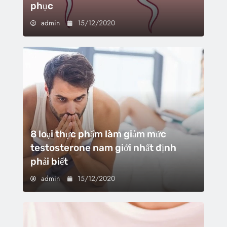
phục
admin
15/12/2020
8 loại thực phẩm làm giảm mức
testosterone nam giới nhất định
phải biết
admin
15/12/2020