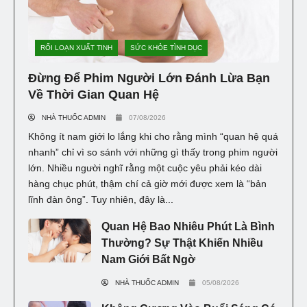
RỐI LOẠN XUẤT TINH
SỨC KHỎE TÌNH DỤC
Đừng Để Phim Người Lớn Đánh Lừa Bạn
Về Thời Gian Quan Hệ
NHÀ THUỐC ADMIN
07/08/2026
Không ít nam giới lo lắng khi cho rằng mình “quan hệ quá
nhanh” chỉ vì so sánh với những gì thấy trong phim người
lớn. Nhiều người nghĩ rằng một cuộc yêu phải kéo dài
hàng chục phút, thậm chí cả giờ mới được xem là “bản
lĩnh đàn ông”. Tuy nhiên, đây là...
Quan Hệ Bao Nhiêu Phút Là Bình
Thường? Sự Thật Khiến Nhiều
Nam Giới Bất Ngờ
NHÀ THUỐC ADMIN
05/08/2026