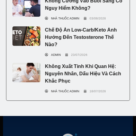
Không Cương Vào Buổi Sáng Có
Nguy Hiểm Không?
NHÀ THUỐC ADMIN
03/08/2026
Chế Độ Ăn Low-Carb/Keto Ảnh
Hưởng Đến Testosterone Thế
Nào?
ADMIN
23/07/2026
Không Xuất Tinh Khi Quan Hệ:
Nguyên Nhân, Dấu Hiệu Và Cách
Khắc Phục
NHÀ THUỐC ADMIN
18/07/2026