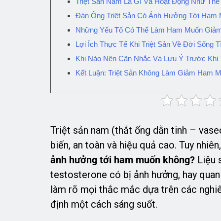
Triệt Sản Nam Là Gì Và Hoạt Động Như Thế
Đàn Ông Triệt Sản Có Ảnh Hưởng Tới Ham 
Những Yếu Tố Có Thể Làm Ham Muốn Giảm S
Lợi Ích Thực Tế Khi Triệt Sản Về Đời Sống 
Khi Nào Nên Cân Nhắc Và Lưu Ý Trước Khi T
Kết Luận: Triệt Sản Không Làm Giảm Ham 
Triệt sản nam (thắt ống dẫn tinh – vase
biến, an toàn và hiệu quả cao. Tuy nhiên
ảnh hưởng tới ham muốn không?
Liệu s
testosterone có bị ảnh hưởng, hay quan 
làm rõ mọi thắc mắc dựa trên các nghiê
định một cách sáng suốt.