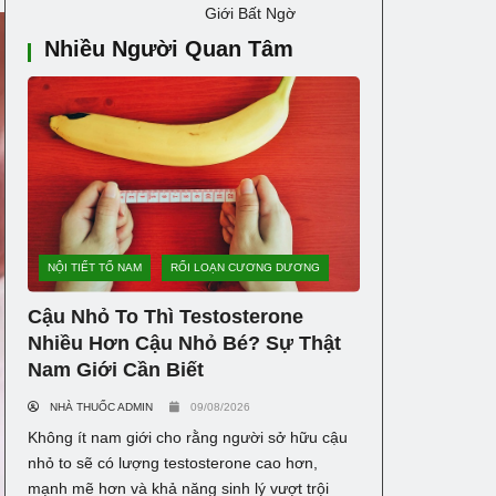
Giới Bất Ngờ
Nhiều Người Quan Tâm
NỘI TIẾT TỐ NAM
RỐI LOẠN CƯƠNG DƯƠNG
Cậu Nhỏ To Thì Testosterone
Nhiều Hơn Cậu Nhỏ Bé? Sự Thật
Nam Giới Cần Biết
NHÀ THUỐC ADMIN
09/08/2026
Không ít nam giới cho rằng người sở hữu cậu
nhỏ to sẽ có lượng testosterone cao hơn,
mạnh mẽ hơn và khả năng sinh lý vượt trội