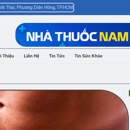
hành Thái, Phường Diên Hồng, TPHCM
i Thiệu
Liên Hệ
Tin Tức
Tin Sức Khỏe