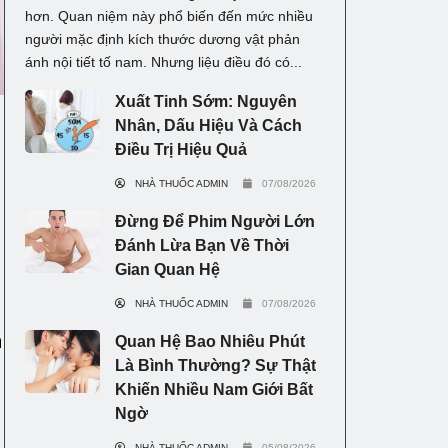
hơn. Quan niệm này phổ biến đến mức nhiều
người mặc định kích thước dương vật phản
ánh nội tiết tố nam. Nhưng liệu điều đó có...
Xuất Tinh Sớm: Nguyên
Nhân, Dấu Hiệu Và Cách
Điều Trị Hiệu Quả
NHÀ THUỐC ADMIN
07/08/2026
Đừng Để Phim Người Lớn
Đánh Lừa Bạn Về Thời
Gian Quan Hệ
NHÀ THUỐC ADMIN
07/08/2026
h
Quan Hệ Bao Nhiêu Phút
Là Bình Thường? Sự Thật
Khiến Nhiều Nam Giới Bất
Ngờ
NHÀ THUỐC ADMIN
05/08/2026