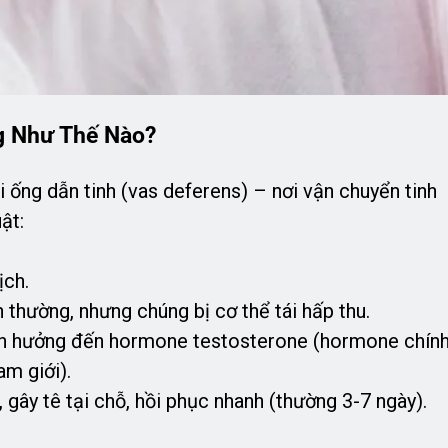
g Như Thế Nào?
ai ống dẫn tinh (vas deferens) – nơi vận chuyển tinh
ật:
ịch.
h thường, nhưng chúng bị cơ thể tái hấp thu.
nh hưởng đến hormone testosterone (hormone chín
m giới).
, gây tê tại chỗ, hồi phục nhanh (thường 3-7 ngày).