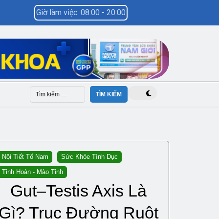
Giờ làm việc: 08:00 - 20:00
Nội Tiết Tố Nam
Sức Khỏe Tình Dục
Tinh Hoàn - Mào Tinh
Gut–Testis Axis Là
Gì? Trục Đường Ruột