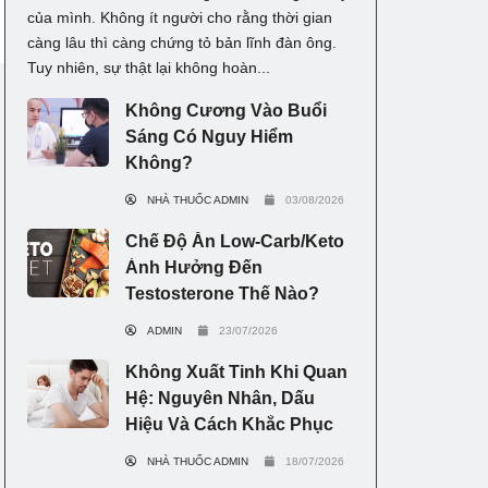
của mình. Không ít người cho rằng thời gian
càng lâu thì càng chứng tỏ bản lĩnh đàn ông.
Tuy nhiên, sự thật lại không hoàn...
Không Cương Vào Buổi
Sáng Có Nguy Hiểm
Không?
NHÀ THUỐC ADMIN
03/08/2026
Chế Độ Ăn Low-Carb/Keto
Ảnh Hưởng Đến
Testosterone Thế Nào?
ADMIN
23/07/2026
Không Xuất Tinh Khi Quan
Hệ: Nguyên Nhân, Dấu
Hiệu Và Cách Khắc Phục
NHÀ THUỐC ADMIN
18/07/2026