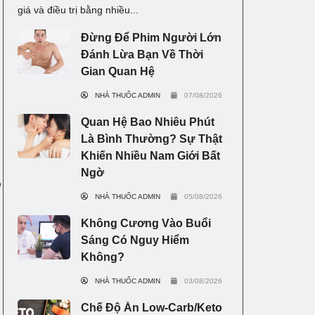
giá và điều trị bằng nhiều...
Đừng Để Phim Người Lớn
Đánh Lừa Bạn Về Thời
Gian Quan Hệ
NHÀ THUỐC ADMIN
07/08/2026
Quan Hệ Bao Nhiêu Phút
Là Bình Thường? Sự Thật
Khiến Nhiều Nam Giới Bất
Ngờ
o
NHÀ THUỐC ADMIN
05/08/2026
Không Cương Vào Buổi
Sáng Có Nguy Hiểm
Không?
NHÀ THUỐC ADMIN
03/08/2026
Chế Độ Ăn Low-Carb/Keto