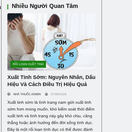
Nhiều Người Quan Tâm
n
RỐI LOẠN XUẤT TINH
Xuất Tinh Sớm: Nguyên Nhân, Dấu
Hiệu Và Cách Điều Trị Hiệu Quả
NHÀ THUỐC ADMIN
07/08/2026
Xuất tinh sớm là tình trạng nam giới xuất tinh
sớm hơn mong muốn, khó kiểm soát thời điểm
xuất tinh và tình trạng này gây khó chịu, căng
thẳng hoặc ảnh hưởng đến đời sống tình dục.
Đây là một rối loạn tình dục có thể được đánh