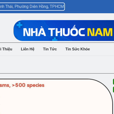
hành Thái, Phường Diên Hồng, TPHCM
i Thiệu
Liên Hệ
Tin Tức
Tin Sức Khỏe