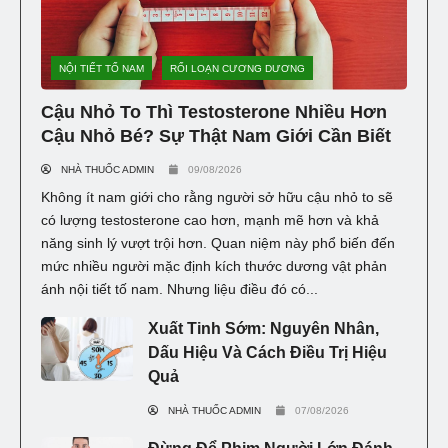
NỘI TIẾT TỐ NAM
RỐI LOẠN CƯƠNG DƯƠNG
Cậu Nhỏ To Thì Testosterone Nhiều Hơn
Cậu Nhỏ Bé? Sự Thật Nam Giới Cần Biết
NHÀ THUỐC ADMIN
09/08/2026
Không ít nam giới cho rằng người sở hữu cậu nhỏ to sẽ
có lượng testosterone cao hơn, mạnh mẽ hơn và khả
năng sinh lý vượt trội hơn. Quan niệm này phổ biến đến
mức nhiều người mặc định kích thước dương vật phản
ánh nội tiết tố nam. Nhưng liệu điều đó có...
Xuất Tinh Sớm: Nguyên Nhân,
Dấu Hiệu Và Cách Điều Trị Hiệu
Quả
NHÀ THUỐC ADMIN
07/08/2026