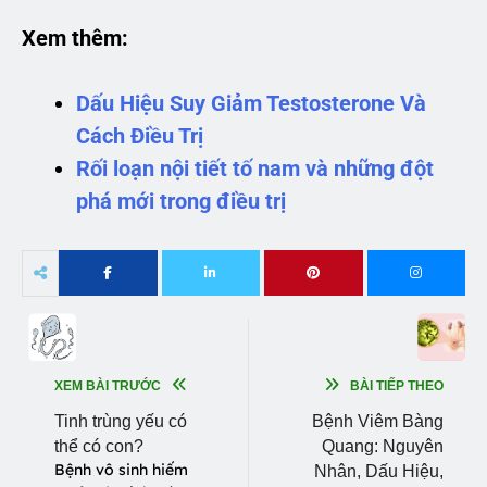
Xem thêm:
Dấu Hiệu Suy Giảm Testosterone Và
Cách Điều Trị
Rối loạn nội tiết tố nam và những đột
phá mới trong điều trị
XEM BÀI TRƯỚC
BÀI TIẾP THEO
Tinh trùng yếu có
Bệnh Viêm Bàng
thể có con?
Quang: Nguyên
Bệnh vô sinh hiếm
Nhân, Dấu Hiệu,