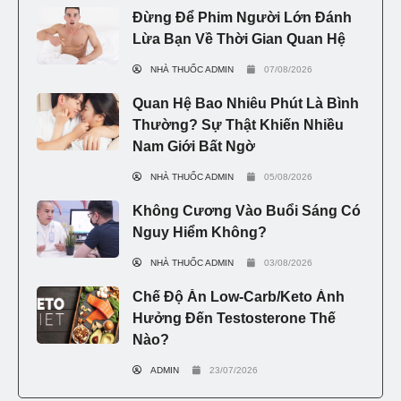
Đừng Để Phim Người Lớn Đánh
Lừa Bạn Về Thời Gian Quan Hệ
NHÀ THUỐC ADMIN
07/08/2026
Quan Hệ Bao Nhiêu Phút Là Bình
Thường? Sự Thật Khiến Nhiều
Nam Giới Bất Ngờ
NHÀ THUỐC ADMIN
05/08/2026
Không Cương Vào Buổi Sáng Có
Nguy Hiểm Không?
NHÀ THUỐC ADMIN
03/08/2026
Chế Độ Ăn Low-Carb/Keto Ảnh
Hưởng Đến Testosterone Thế
Nào?
ADMIN
23/07/2026