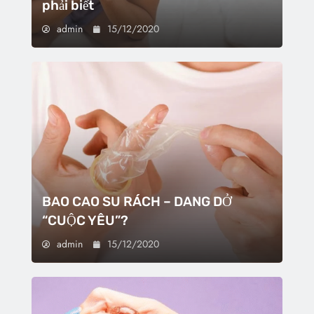
phải biết
admin
15/12/2020
BAO CAO SU RÁCH – DANG DỞ
“CUỘC YÊU”?
admin
15/12/2020