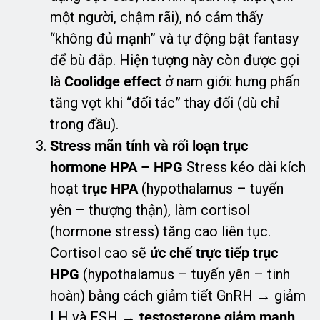
một người, chậm rãi), nó cảm thấy
“không đủ mạnh” và tự động bật fantasy
để bù đắp. Hiện tượng này còn được gọi
là
Coolidge effect
ở nam giới: hưng phấn
tăng vọt khi “đối tác” thay đổi (dù chỉ
trong đầu).
Stress mãn tính và rối loạn trục
hormone HPA – HPG
Stress kéo dài kích
hoạt
trục HPA
(hypothalamus – tuyến
yên – thượng thận), làm cortisol
(hormone stress) tăng cao liên tục.
Cortisol cao sẽ
ức chế trực tiếp trục
HPG
(hypothalamus – tuyến yên – tinh
hoàn) bằng cách giảm tiết GnRH → giảm
LH và FSH →
testosterone giảm mạnh
.