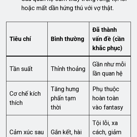
hoặc mất dần hứng thú với vợ thật.
Đã thành
Tiêu chí
Bình thường
vấn đề (cần
khắc phục)
Gần như mỗi
Tần suất
Thỉnh thoảng
lần quan hệ
Tăng hưng
Phụ thuộc
Cơ chế kích
phấn tạm
hoàn toàn
thích
thời
vào fantasy
Tội lỗi, xa
Cảm xúc sau
Gắn kết, hài
cách, giảm