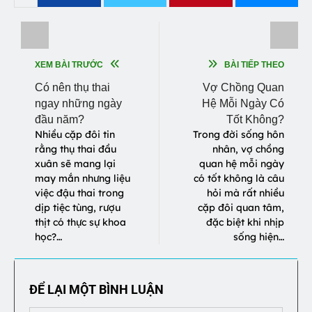
XEM BÀI TRƯỚC
BÀI TIẾP THEO
Có nên thụ thai
Vợ Chồng Quan
ngay những ngày
Hệ Mỗi Ngày Có
đầu năm?
Tốt Không?
Nhiều cặp đôi tin
Trong đời sống hôn
rằng thụ thai đầu
nhân, vợ chồng
xuân sẽ mang lại
quan hệ mỗi ngày
may mắn nhưng liệu
có tốt không là câu
việc đậu thai trong
hỏi mà rất nhiều
dịp tiệc tùng, rượu
cặp đôi quan tâm,
thịt có thực sự khoa
đặc biệt khi nhịp
học?…
sống hiện…
ĐỂ LẠI MỘT BÌNH LUẬN