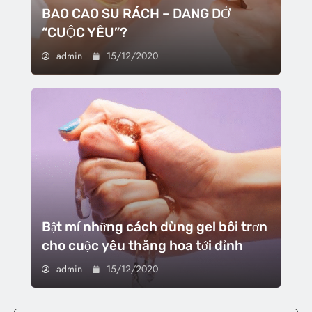
BAO CAO SU RÁCH – DANG DỞ
“CUỘC YÊU”?
admin
15/12/2020
Bật mí những cách dùng gel bôi trơn
cho cuộc yêu thăng hoa tới đỉnh
admin
15/12/2020