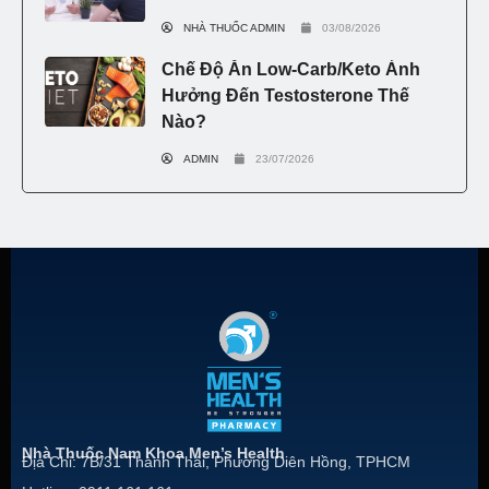
NHÀ THUỐC ADMIN
03/08/2026
Chế Độ Ăn Low-Carb/Keto Ảnh
Hưởng Đến Testosterone Thế
Nào?
ADMIN
23/07/2026
Nhà Thuốc Nam Khoa Men’s Health
Địa Chỉ: 7B/31 Thành Thái, Phường Diên Hồng, TPHCM