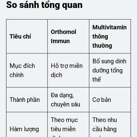
So sánh tổng quan
Multivitamin
Orthomol
Tiêu chí
thông
Immun
thường
Bổ sung dinh
Mục đích
Hỗ trợ miễn
dưỡng tổng
chính
dịch
thể
Đa dạng,
Thành phần
Cơ bản
chuyên sâu
Theo mục
Theo nhu
Hàm lượng
tiêu miễn
cầu hằng