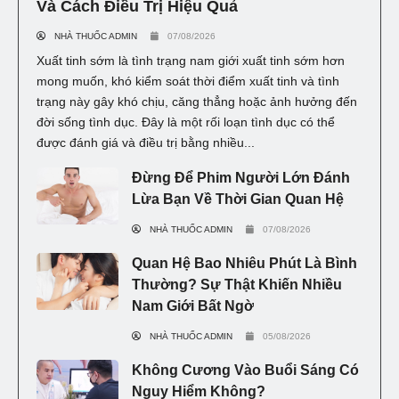
Và Cách Điều Trị Hiệu Quả
NHÀ THUỐC ADMIN
07/08/2026
Xuất tinh sớm là tình trạng nam giới xuất tinh sớm hơn
mong muốn, khó kiểm soát thời điểm xuất tinh và tình
trạng này gây khó chịu, căng thẳng hoặc ảnh hưởng đến
đời sống tình dục. Đây là một rối loạn tình dục có thể
được đánh giá và điều trị bằng nhiều...
Đừng Để Phim Người Lớn Đánh
Lừa Bạn Về Thời Gian Quan Hệ
NHÀ THUỐC ADMIN
07/08/2026
Quan Hệ Bao Nhiêu Phút Là Bình
Thường? Sự Thật Khiến Nhiều
Nam Giới Bất Ngờ
NHÀ THUỐC ADMIN
05/08/2026
Không Cương Vào Buổi Sáng Có
Nguy Hiểm Không?