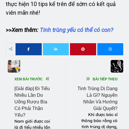
thực hiện 10 tips kể trên để sớm có kết quả
viên mãn nhé!
>>
Xem thêm:
Tinh trùng yếu có thể có con?
XEM BÀI TRƯỚC
BÀI TIẾP THEO
[Giải đáp] Đi Tiểu
Tinh Trùng Dị Dạng
Nhiều Lần Do
Là Gì? Nguyên
Uống Rượu Bia
Nhân Và Hướng
Có Phải Thận
Giải Quyết?
Khi được bác sĩ
Yếu?
thông báo rằng có
Nam giới được coi
tinh trùng dị dạng,
là đi tiểu nhiều lần