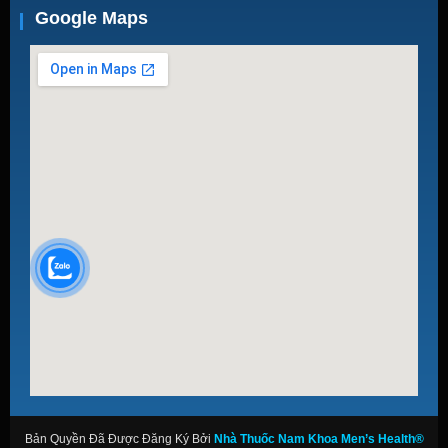
Google Maps
Bản Quyền Đã Được Đăng Ký Bởi
Nhà Thuốc Nam Khoa Men’s Health®