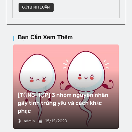
Bạn Cần Xem Thêm
[TỔNG HỢP] 3 nhóm nguyên nhân
gây tinh trùng yếu và cách khắc
phục
admin
15/12/2020