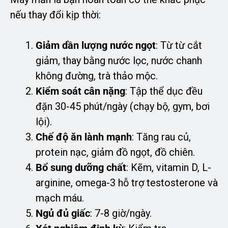
nếu thay đổi kịp thời:
Giảm dần lượng nước ngọt
: Từ từ cắt
giảm, thay bằng nước lọc, nước chanh
không đường, trà thảo mộc.
Kiểm soát cân nặng
: Tập thể dục đều
đặn 30-45 phút/ngày (chạy bộ, gym, bơi
lội).
Chế độ ăn lành mạnh
: Tăng rau củ,
protein nạc, giảm đồ ngọt, đồ chiên.
Bổ sung dưỡng chất
: Kẽm, vitamin D, L-
arginine, omega-3 hỗ trợ testosterone và
mạch máu.
Ngủ đủ giấc
: 7-8 giờ/ngày.