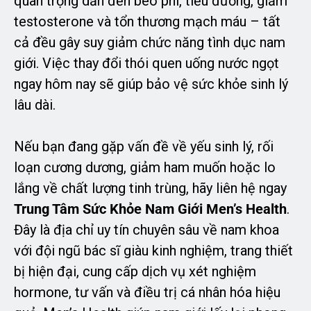
quan trọng dẫn đến béo phì, tiểu đường, giảm
testosterone và tổn thương mạch máu – tất
cả đều gây suy giảm chức năng tình dục nam
giới. Việc thay đổi thói quen uống nước ngọt
ngay hôm nay sẽ giúp bảo vệ sức khỏe sinh lý
lâu dài.
Nếu bạn đang gặp vấn đề về yếu sinh lý, rối
loạn cương dương, giảm ham muốn hoặc lo
lắng về chất lượng tinh trùng, hãy liên hệ ngay
Trung Tâm Sức Khỏe Nam Giới Men’s Health
.
Đây là địa chỉ uy tín chuyên sâu về nam khoa
với đội ngũ bác sĩ giàu kinh nghiệm, trang thiết
bị hiện đại, cung cấp dịch vụ xét nghiệm
hormone, tư vấn và điều trị cá nhân hóa hiệu