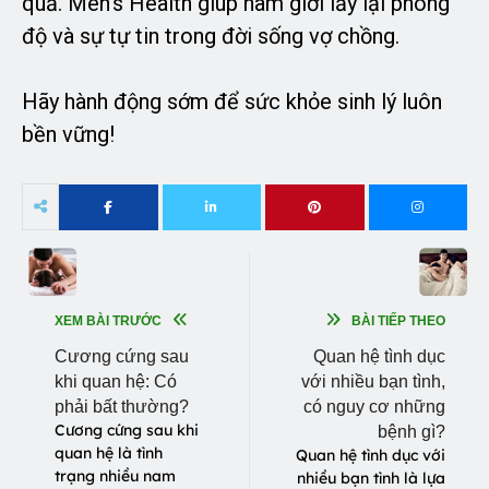
quả. Men’s Health giúp nam giới lấy lại phong
độ và sự tự tin trong đời sống vợ chồng.
Hãy hành động sớm để sức khỏe sinh lý luôn
bền vững!
XEM BÀI TRƯỚC
BÀI TIẾP THEO
Cương cứng sau
Quan hệ tình dục
khi quan hệ: Có
với nhiều bạn tình,
phải bất thường?
có nguy cơ những
Cương cứng sau khi
bệnh gì?
quan hệ là tình
Quan hệ tình dục với
trạng nhiều nam
nhiều bạn tình là lựa