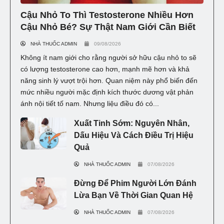
Cậu Nhỏ To Thì Testosterone Nhiều Hơn
Cậu Nhỏ Bé? Sự Thật Nam Giới Cần Biết
NHÀ THUỐC ADMIN
09/08/2026
Không ít nam giới cho rằng người sở hữu cậu nhỏ to sẽ
có lượng testosterone cao hơn, mạnh mẽ hơn và khả
năng sinh lý vượt trội hơn. Quan niệm này phổ biến đến
mức nhiều người mặc định kích thước dương vật phản
ánh nội tiết tố nam. Nhưng liệu điều đó có...
Xuất Tinh Sớm: Nguyên Nhân,
Dấu Hiệu Và Cách Điều Trị Hiệu
Quả
NHÀ THUỐC ADMIN
07/08/2026
Đừng Để Phim Người Lớn Đánh
Lừa Bạn Về Thời Gian Quan Hệ
NHÀ THUỐC ADMIN
07/08/2026