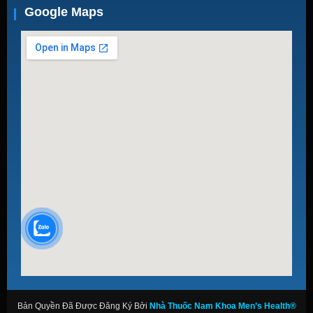
Google Maps
Bản Quyền Đã Được Đăng Ký Bởi
Nhà Thuốc Nam Khoa Men’s Health®